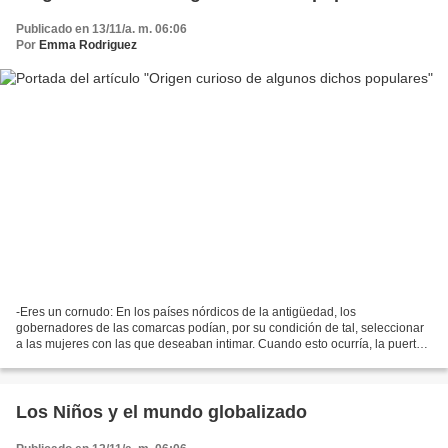
Publicado en 13/11/a. m. 06:06
Por
Emma Rodriguez
-Eres un cornudo: En los países nórdicos de la antigüedad, los
gobernadores de las comarcas podían, por su condición de tal, seleccionar
a las mujeres con las que deseaban intimar. Cuando esto ocurría, la puerta
de la casa donde se encontraba el gobernador...
Los Niños y el mundo globalizado