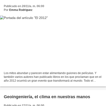
Publicado en 28/11/a. m. 06:00
Por
Emma Rodriguez
Los mitos abundan y parecen estar alimentando guiones de películas. Y
también varios autores han publicado libros en los que proclaman que en el
año 2012 ocurrirá un gran evento que transformará al mundo. Todo el
mundo dice que el calendario maya termina...
Geoingeniería, el clima en nuestras manos
Publicado en 27/11/a. m. 06:00