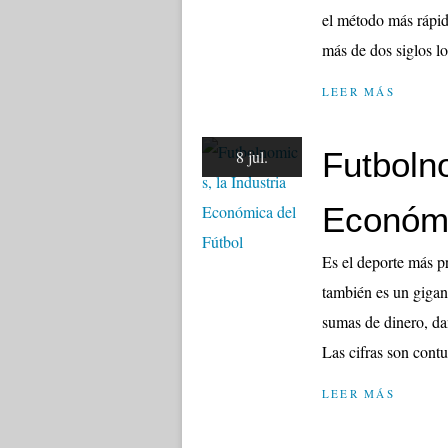
el método más rápid
más de dos siglos log
LEER MÁS
Futbolno
8 jul.
Económi
Es el deporte más p
también es un giga
sumas de dinero, da
Las cifras son contu
LEER MÁS