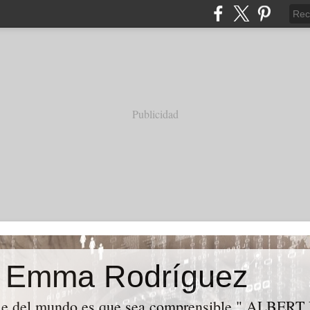
Publicidad
e Emma Rodríguez
le del mundo es que sea comprensible." ALBER