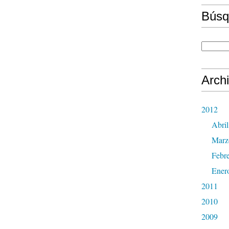
Búsq
Arch
2012
Abril
Marz
Febr
Ener
2011
2010
2009