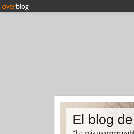
El blog d
“Lo más incomprensib