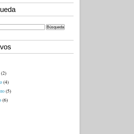
ueda
ivos
(2)
o
(4)
ero
(5)
o
(6)