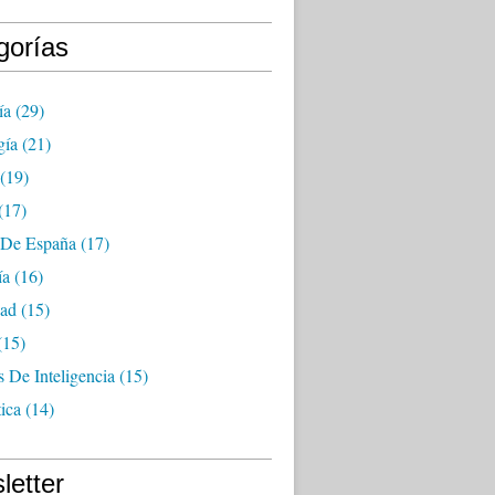
gorías
ía
(29)
gía
(21)
(19)
(17)
a De España
(17)
ía
(16)
dad
(15)
(15)
s De Inteligencia
(15)
ica
(14)
letter