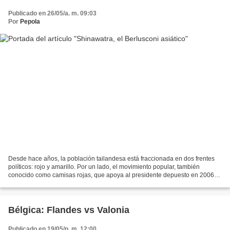
Publicado en 26/05/a. m. 09:03
Por
Pepola
Desde hace años, la población tailandesa está fraccionada en dos frentes
políticos: rojo y amarillo. Por un lado, el movimiento popular, también
conocido como camisas rojas, que apoya al presidente depuesto en 2006
por un golpe de estado, Thaksin Shinawatra....
Bélgica: Flandes vs Valonia
Publicado en 19/05/p. m. 12:00